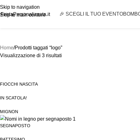
Skip to navigation
🎉 SCEGLI IL TUO EVENTO
BOMB
FestaPersonalizzata.it
Skip to main content
Home
Prodotti taggati “logo”
Visualizzazione di 3 risultati
FIOCCHI NASCITA
IN SCATOLA!
MIGNON
SEGNAPOSTO
BATTESIMO