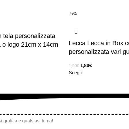
-5%
n tela personalizzata
Lecca Lecca in Box 
a o logo 21cm x 14cm
personalizzata vari gu
1,80
€
1,90
€
Scegli
i grafica e qualsiasi tema!