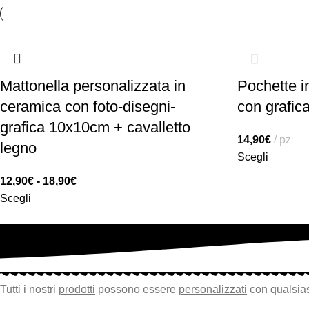
Mattonella personalizzata in
Pochette i
ceramica con foto-disegni-
con grafic
grafica 10x10cm + cavalletto
14,90
€
pz
legno
Scegli
12,90
€
-
18,90
€
Scegli
Tutti i nostri
prodotti
possono essere
personalizzati
con qualsias