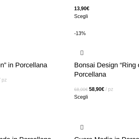
13,90
€
Scegli
-13%
n” in Porcellana
Bonsai Design “Ring of
Porcellana
pz
58,90
€
pz
68,00
€
Scegli