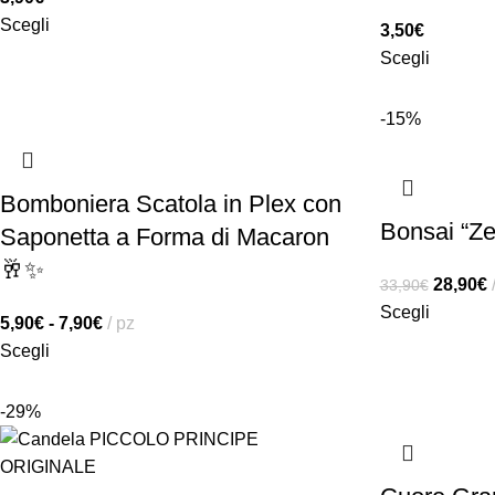
Scegli
3,50
€
Scegli
-15%
Bomboniera Scatola in Plex con
Bonsai “Ze
Saponetta a Forma di Macaron
🥂✨
28,90
€
33,90
€
Scegli
5,90
€
-
7,90
€
pz
Scegli
-29%