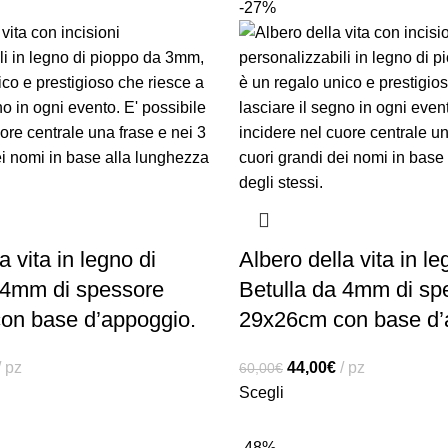
-27%
a vita in legno di
Albero della vita in le
 4mm di spessore
Betulla da 4mm di sp
on base d’appoggio.
29x26cm con base d’
pz
44,00
€
pz
60,00
€
Scegli
-48%