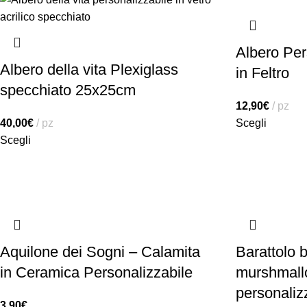
Albero Per
Albero della vita Plexiglass
in Feltro
specchiato 25x25cm
12,90
€
pz
40,00
€
pz
Scegli
Scegli
Aquilone dei Sogni – Calamita
Barattolo 
in Ceramica Personalizzabile
murshmallo
personaliz
3,90
€