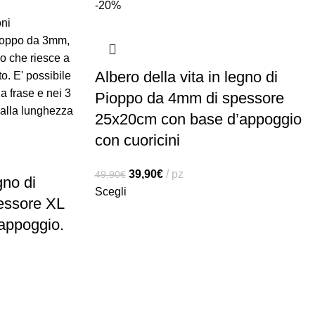
-20%
Albero della vita in legno di
Pioppo da 4mm di spessore
25x20cm con base d’appoggio
con cuoricini
39,90
€
pz
49,90
€
gno di
Scegli
essore XL
appoggio.