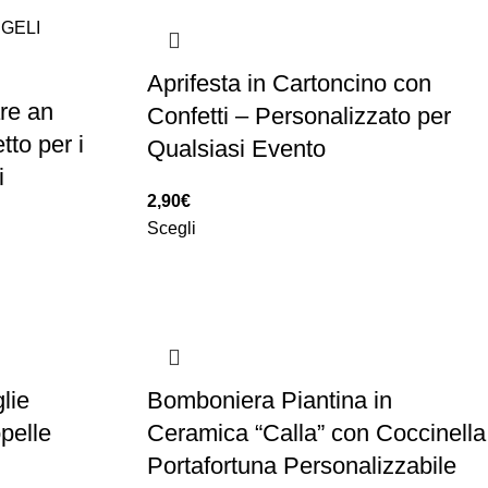
Aprifesta in Cartoncino con
re an
Confetti – Personalizzato per
tto per i
Qualsiasi Evento
i
2,90
€
Scegli
lie
Bomboniera Piantina in
pelle
Ceramica “Calla” con Coccinella
Portafortuna Personalizzabile