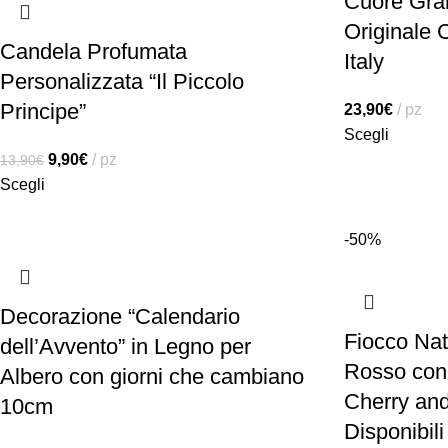
Cuore Gran
Originale
Candela Profumata
Italy
Personalizzata “Il Piccolo
Principe”
23,90
€
pz
Scegli
9,90
€
pz
13,90
€
Scegli
-50%
Decorazione “Calendario
Fiocco Nata
dell’Avvento” in Legno per
Rosso con 
Albero con giorni che cambiano
Cherry and
10cm
Disponibili