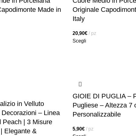
de in Porcellana
Cuore Medio in Porce
 Capodimonte Made in
Originale Capodimon
Italy
20,90
€
pz
Scegli
GIOIE DI PUGLIA –
lizio in Velluto
Pugliese – Altezza 7
Decorazioni – Linea
Personalizzabile
 Peach | 3 Misure
5,90
€
pz
 | Elegante &