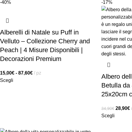
-40%
-17%
Alberelli di Natale su Puff in
Velluto – Collezione Cherry and
Peach | 4 Misure Disponibili |
Decorazioni Premium
15,00
€
-
87,60
€
pz
Albero dell
Scegli
Betulla da
25x20cm c
28,90
€
34,90
€
Scegli