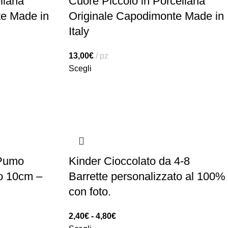
llana
Cuore Piccolo in Porcellana
te Made in
Originale Capodimonte Made in
Italy
13,00
€
pz
Scegli
 Pumo
Kinder Cioccolato da 4-8
 o 10cm –
Barrette personalizzato al 100%
con foto.
2,40
€
-
4,80
€