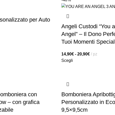
sonalizzato per Auto
Angeli Custodi “You a
Angel” – Il Dono Perfe
Tuoi Momenti Special
14,90
€
-
20,90
€
pz
Scegli
bomboniera con
Bomboniera Apribottig
w – con grafica
Personalizzato in Eco
zabile
9,5×9,5cm