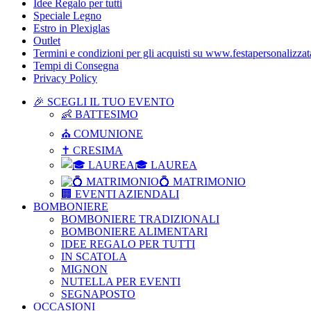
Idee Regalo per tutti
Speciale Legno
Estro in Plexiglas
Outlet
Termini e condizioni per gli acquisti su www.festapersonalizzata
Tempi di Consegna
Privacy Policy
🎉 SCEGLI IL TUO EVENTO
👶 BATTESIMO
⛪ COMUNIONE
✝ CRESIMA
🎓 LAUREA
💍 MATRIMONIO
🏢 EVENTI AZIENDALI
BOMBONIERE
BOMBONIERE TRADIZIONALI
BOMBONIERE ALIMENTARI
IDEE REGALO PER TUTTI
IN SCATOLA
MIGNON
NUTELLA PER EVENTI
SEGNAPOSTO
OCCASIONI