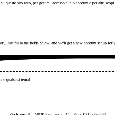
 su questo sito web, per gestire l'accesso al tuo account e per altri scopi 
tory. Just fill in the fields below, and we'll get a new account set up fo
ca e qualsiasi tema!
Via Roma, 8 – 74020 Faggiano (TA) – P.iva: 03152790733