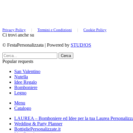
Privacy Policy
|
Termini e Condizioni
|
Cookie Policy
Ci trovi anche su
© FestaPersonalizzata | Powered by
STUD!OS
Cerca
Popular requests
San Valentino
Nutella
Idee Regalo
Bomboniere
Legno
Menu
Catalogo
LAUREA – Bomboniere ed Idee per la tua Laurea Personalizz
Wedding & Party Planner
BottigliePersonalizzate.it