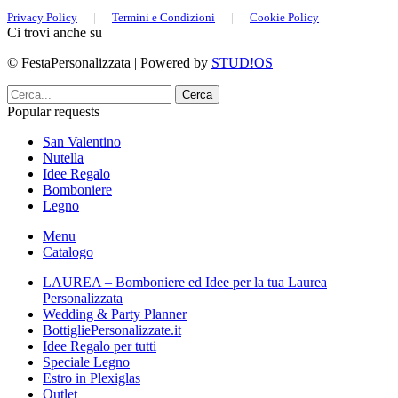
Privacy Policy
|
Termini e Condizioni
|
Cookie Policy
Ci trovi anche su
© FestaPersonalizzata | Powered by
STUD!OS
Cerca
Popular requests
San Valentino
Nutella
Idee Regalo
Bomboniere
Legno
Menu
Catalogo
LAUREA – Bomboniere ed Idee per la tua Laurea
Personalizzata
Wedding & Party Planner
BottigliePersonalizzate.it
Idee Regalo per tutti
Speciale Legno
Estro in Plexiglas
Outlet