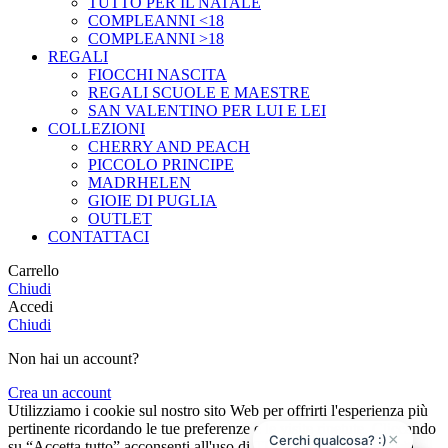
TUTTO PER IL NATALE
COMPLEANNI <18
COMPLEANNI >18
REGALI
FIOCCHI NASCITA
REGALI SCUOLE E MAESTRE
SAN VALENTINO PER LUI E LEI
COLLEZIONI
CHERRY AND PEACH
PICCOLO PRINCIPE
MADRHELEN
GIOIE DI PUGLIA
OUTLET
CONTATTACI
Carrello
Chiudi
Accedi
Chiudi
Non hai un account?
Crea un account
Utilizziamo i cookie sul nostro sito Web per offrirti l'esperienza più
pertinente ricordando le tue preferenze e le visite ripetute. Cliccando
×
Cerchi qualcosa? :)
su “Accetta tutto” acconsenti all'uso di TUTTI i cookie. Tuttavia,