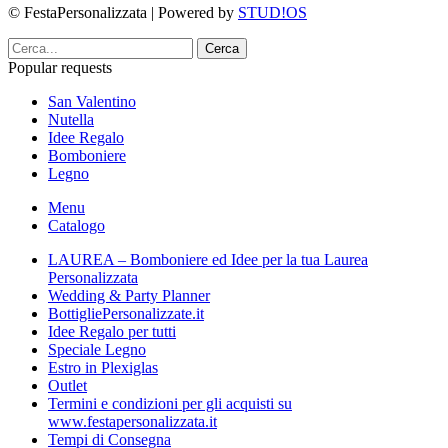
© FestaPersonalizzata | Powered by
STUD!OS
Cerca
Popular requests
San Valentino
Nutella
Idee Regalo
Bomboniere
Legno
Menu
Catalogo
LAUREA – Bomboniere ed Idee per la tua Laurea
Personalizzata
Wedding & Party Planner
BottigliePersonalizzate.it
Idee Regalo per tutti
Speciale Legno
Estro in Plexiglas
Outlet
Termini e condizioni per gli acquisti su
www.festapersonalizzata.it
Tempi di Consegna