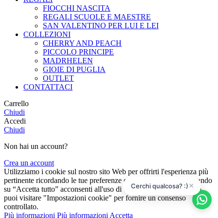
FIOCCHI NASCITA
REGALI SCUOLE E MAESTRE
SAN VALENTINO PER LUI E LEI
COLLEZIONI
CHERRY AND PEACH
PICCOLO PRINCIPE
MADRHELEN
GIOIE DI PUGLIA
OUTLET
CONTATTACI
Carrello
Chiudi
Accedi
Chiudi
Non hai un account?
Crea un account
Utilizziamo i cookie sul nostro sito Web per offrirti l'esperienza più
pertinente ricordando le tue preferenze e le visite ripetute. Cliccando
×
Cerchi qualcosa? :)
su “Accetta tutto” acconsenti all'uso di TUTTI i cookie. Tuttavia,
puoi visitare "Impostazioni cookie" per fornire un consenso
controllato.
Più informazioni
Più informazioni
Accetta