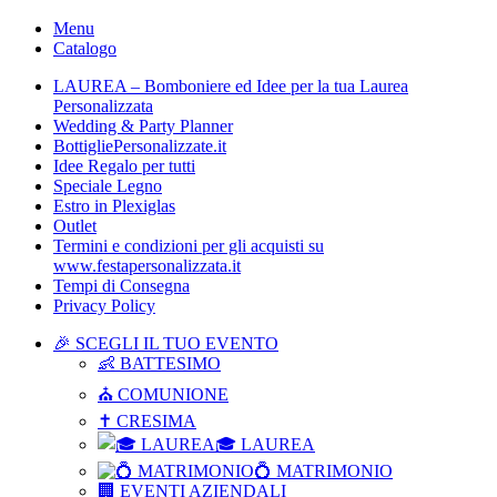
Menu
Catalogo
LAUREA – Bomboniere ed Idee per la tua Laurea
Personalizzata
Wedding & Party Planner
BottigliePersonalizzate.it
Idee Regalo per tutti
Speciale Legno
Estro in Plexiglas
Outlet
Termini e condizioni per gli acquisti su
www.festapersonalizzata.it
Tempi di Consegna
Privacy Policy
🎉 SCEGLI IL TUO EVENTO
👶 BATTESIMO
⛪ COMUNIONE
✝ CRESIMA
🎓 LAUREA
💍 MATRIMONIO
🏢 EVENTI AZIENDALI