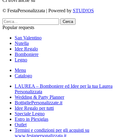
Ci trovi anche su
© FestaPersonalizzata | Powered by
STUD!OS
Cerca
Popular requests
San Valentino
Nutella
Idee Regalo
Bomboniere
Legno
Menu
Catalogo
LAUREA – Bomboniere ed Idee per la tua Laurea
Personalizzata
Wedding & Party Planner
BottigliePersonalizzate.it
Idee Regalo per tutti
Speciale Legno
Estro in Plexiglas
Outlet
Termini e condizioni per gli acquisti su
www.festapersonalizzata.it