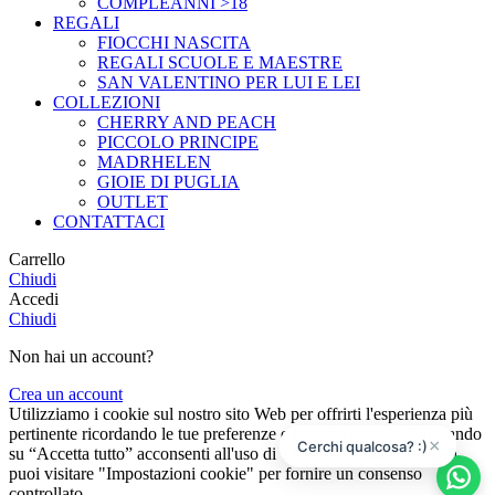
COMPLEANNI >18
REGALI
FIOCCHI NASCITA
REGALI SCUOLE E MAESTRE
SAN VALENTINO PER LUI E LEI
COLLEZIONI
CHERRY AND PEACH
PICCOLO PRINCIPE
MADRHELEN
GIOIE DI PUGLIA
OUTLET
CONTATTACI
Carrello
Chiudi
Accedi
Chiudi
Non hai un account?
Crea un account
Utilizziamo i cookie sul nostro sito Web per offrirti l'esperienza più
pertinente ricordando le tue preferenze e le visite ripetute. Cliccando
×
Cerchi qualcosa? :)
su “Accetta tutto” acconsenti all'uso di TUTTI i cookie. Tuttavia,
puoi visitare "Impostazioni cookie" per fornire un consenso
controllato.