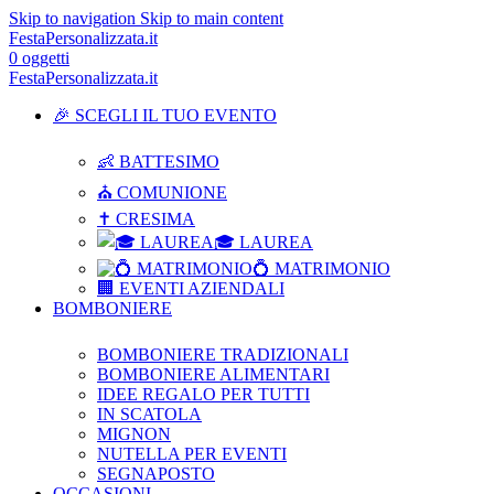
Skip to navigation
Skip to main content
FestaPersonalizzata.it
0
oggetti
FestaPersonalizzata.it
🎉 SCEGLI IL TUO EVENTO
👶 BATTESIMO
⛪ COMUNIONE
✝ CRESIMA
🎓 LAUREA
💍 MATRIMONIO
🏢 EVENTI AZIENDALI
BOMBONIERE
BOMBONIERE TRADIZIONALI
BOMBONIERE ALIMENTARI
IDEE REGALO PER TUTTI
IN SCATOLA
MIGNON
NUTELLA PER EVENTI
SEGNAPOSTO
OCCASIONI