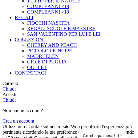
TUTTO PER IL NATALE
COMPLEANNI <18
COMPLEANNI >18
REGALI
FIOCCHI NASCITA
REGALI SCUOLE E MAESTRE
SAN VALENTINO PER LUI E LEI
COLLEZIONI
CHERRY AND PEACH
PICCOLO PRINCIPE
MADRHELEN
GIOIE DI PUGLIA
OUTLET
CONTATTACI
Carrello
Chiudi
Accedi
Chiudi
Non hai un account?
Crea un account
Utilizziamo i cookie sul nostro sito Web per offrirti l'esperienza più
pertinente ricordando le tue preferenze e le visite ripetute. Cliccando
×
Cerchi qualcosa? :)
su “Accetta tutto” acconsenti all'uso di TUTTI i cookie. Tuttavia,