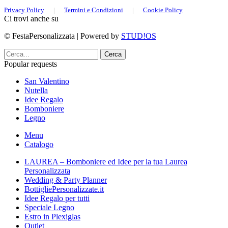
Privacy Policy
|
Termini e Condizioni
|
Cookie Policy
Ci trovi anche su
© FestaPersonalizzata | Powered by
STUD!OS
Cerca
Popular requests
San Valentino
Nutella
Idee Regalo
Bomboniere
Legno
Menu
Catalogo
LAUREA – Bomboniere ed Idee per la tua Laurea
Personalizzata
Wedding & Party Planner
BottigliePersonalizzate.it
Idee Regalo per tutti
Speciale Legno
Estro in Plexiglas
Outlet