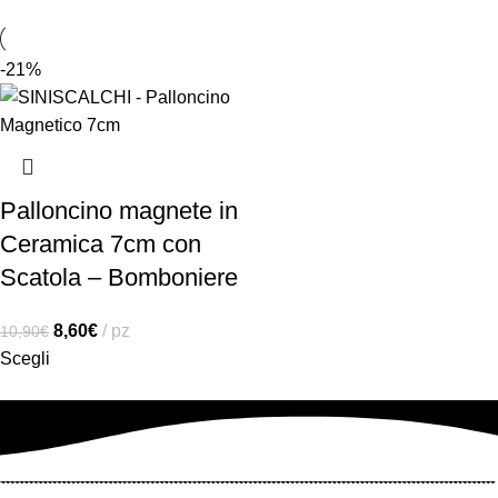
-21%
Palloncino magnete in
Ceramica 7cm con
Scatola – Bomboniere
8,60
€
pz
10,90
€
Scegli