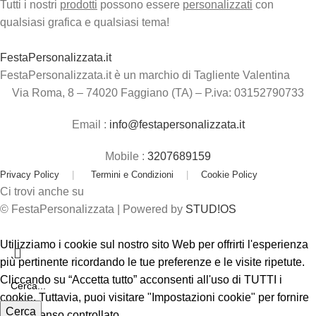
Tutti i nostri
prodotti
possono essere
personalizzati
con
qualsiasi grafica e qualsiasi tema!
FestaPersonalizzata.it
FestaPersonalizzata.it è un marchio di Tagliente Valentina
Via Roma, 8 – 74020 Faggiano (TA) – P.iva: 03152790733
Email :
info@festapersonalizzata.it
Mobile :
3207689159
Privacy Policy
|
Termini e Condizioni
|
Cookie Policy
Ci trovi anche su
© FestaPersonalizzata | Powered by
STUD!OS
Utilizziamo i cookie sul nostro sito Web per offrirti l'esperienza
più pertinente ricordando le tue preferenze e le visite ripetute.
Cliccando su “Accetta tutto” acconsenti all'uso di TUTTI i
cookie. Tuttavia, puoi visitare "Impostazioni cookie" per fornire
Cerca
un consenso controllato.