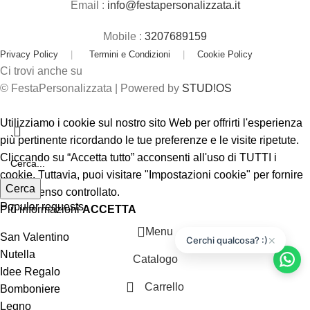
Email :
info@festapersonalizzata.it
Mobile :
3207689159
Privacy Policy
|
Termini e Condizioni
|
Cookie Policy
Ci trovi anche su
© FestaPersonalizzata | Powered by
STUD!OS
Utilizziamo i cookie sul nostro sito Web per offrirti l'esperienza
più pertinente ricordando le tue preferenze e le visite ripetute.
Cliccando su “Accetta tutto” acconsenti all'uso di TUTTI i
cookie. Tuttavia, puoi visitare "Impostazioni cookie" per fornire
Cerca
un consenso controllato.
Popular requests
Più informazioni
ACCETTA
Menu
San Valentino
×
Cerchi qualcosa? :)
Nutella
Catalogo
Idee Regalo
Carrello
Bomboniere
Legno