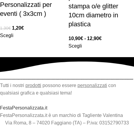
Personalizzati per
stampa o/e glitter
eventi ( 3x3cm )
10cm diametro in
plastica
1,20
€
1,30
€
Scegli
10,90
€
-
12,90
€
Scegli
Tutti i nostri
prodotti
possono essere
personalizzati
con
qualsiasi grafica e qualsiasi tema!
FestaPersonalizzata.it
FestaPersonalizzata.it è un marchio di Tagliente Valentina
Via Roma, 8 – 74020 Faggiano (TA) – P.iva: 03152790733