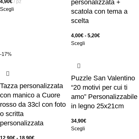
personalizzata +
4,90
€
pz
Scegli
scatola con tema a
scelta
4,00
€
-
5,20
€
Scegli
-17%
Puzzle San Valentino
Tazza personalizzata
“20 motivi per cui ti
con manico a Cuore
amo” Personalizzabile
rosso da 33cl con foto
in legno 25x21cm
o scritta
34,90
€
personalizzata
Scegli
12,90
€
-
18,90
€