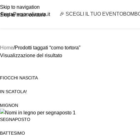
Skip to navigation
🎉 SCEGLI IL TUO EVENTO
BOMB
FestaPersonalizzata.it
Skip to main content
Home
Prodotti taggati “corno tortora”
Visualizzazione del risultato
FIOCCHI NASCITA
IN SCATOLA!
MIGNON
SEGNAPOSTO
BATTESIMO