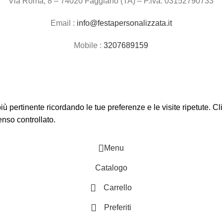
Via Roma, 8 – 74020 Faggiano (TA) – P.iva: 03152790733
Email :
info@festapersonalizzata.it
Mobile :
3207689159
 più pertinente ricordando le tue preferenze e le visite ripetute. 
enso controllato.
Menu
Catalogo
Carrello
Preferiti