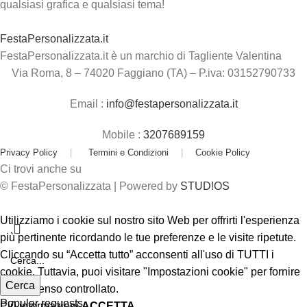
qualsiasi grafica e qualsiasi tema!
FestaPersonalizzata.it
FestaPersonalizzata.it è un marchio di Tagliente Valentina
Via Roma, 8 – 74020 Faggiano (TA) – P.iva: 03152790733
Email :
info@festapersonalizzata.it
Mobile :
3207689159
Privacy Policy
|
Termini e Condizioni
|
Cookie Policy
Ci trovi anche su
© FestaPersonalizzata | Powered by
STUD!OS
Utilizziamo i cookie sul nostro sito Web per offrirti l'esperienza
più pertinente ricordando le tue preferenze e le visite ripetute.
Cliccando su “Accetta tutto” acconsenti all'uso di TUTTI i
cookie. Tuttavia, puoi visitare "Impostazioni cookie" per fornire
Cerca
un consenso controllato.
Popular requests
Più informazioni
ACCETTA