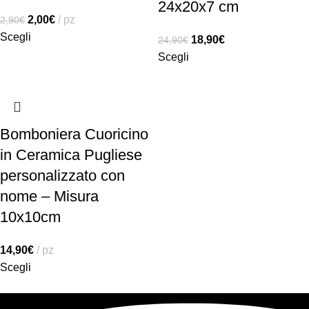
24x20x7 cm
2,00
€
pz
2,90
€
Scegli
18,90
€
24,90
€
Scegli
Bomboniera Cuoricino
in Ceramica Pugliese
personalizzato con
nome – Misura
10x10cm
14,90
€
pz
Scegli