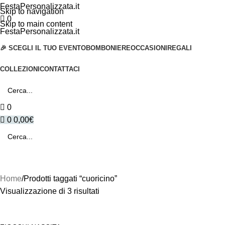
FestaPersonalizzata.it
Skip to navigation
0
Skip to main content
FestaPersonalizzata.it
🎉 SCEGLI IL TUO EVENTO
BOMBONIERE
OCCASIONI
REGALI
COLLEZIONI
CONTATTACI
0
0
0,00
€
Home
Prodotti taggati “cuoricino”
Visualizzazione di 3 risultati