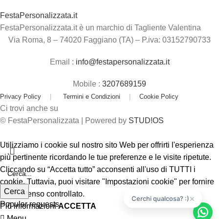
FestaPersonalizzata.it
FestaPersonalizzata.it è un marchio di Tagliente Valentina
Via Roma, 8 – 74020 Faggiano (TA) – P.iva: 03152790733
Email :
info@festapersonalizzata.it
Mobile :
3207689159
Privacy Policy
|
Termini e Condizioni
|
Cookie Policy
Ci trovi anche su
© FestaPersonalizzata | Powered by
STUD!OS
Utilizziamo i cookie sul nostro sito Web per offrirti l'esperienza
più pertinente ricordando le tue preferenze e le visite ripetute.
Cliccando su “Accetta tutto” acconsenti all'uso di TUTTI i
cookie. Tuttavia, puoi visitare "Impostazioni cookie" per fornire
Cerca
un consenso controllato.
×
Cerchi qualcosa? :)
Popular requests
Più informazioni
ACCETTA
Menu