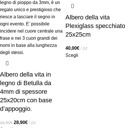
Albero della vita
Plexiglass specchiato
25x25cm
40,00
€
pz
Scegli
Albero della vita in
legno di Betulla da
4mm di spessore
25x20cm con base
d’appoggio.
28,90
€
pz
34,90
€