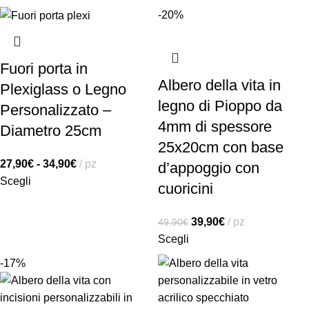
-20%
Fuori porta in
Albero della vita in
Plexiglass o Legno
legno di Pioppo da
Personalizzato –
4mm di spessore
Diametro 25cm
25x20cm con base
27,90
€
-
34,90
€
pz
d’appoggio con
Scegli
cuoricini
39,90
€
pz
49,90
€
Scegli
-17%