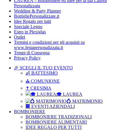
LAUREA – Bomboniere ed Idee per la tua Laurea
Personalizzata
Wedding & Party Planner
BottigliePersonalizzate.it
Idee Regalo per tutti
Speciale Legno
Estro in Plexiglas
Outlet
Termini e condizioni per gli acquisti su
www.festapersonalizzata.it
Tempi di Consegna
Privacy Policy
🎉 SCEGLI IL TUO EVENTO
👶 BATTESIMO
⛪ COMUNIONE
✝ CRESIMA
🎓 LAUREA
💍 MATRIMONIO
🏢 EVENTI AZIENDALI
BOMBONIERE
BOMBONIERE TRADIZIONALI
BOMBONIERE ALIMENTARI
IDEE REGALO PER TUTTI