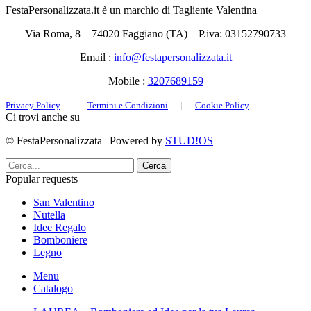
FestaPersonalizzata.it è un marchio di Tagliente Valentina
Via Roma, 8 – 74020 Faggiano (TA) – P.iva: 03152790733
Email :
info@festapersonalizzata.it
Mobile :
3207689159
Privacy Policy
|
Termini e Condizioni
|
Cookie Policy
Ci trovi anche su
© FestaPersonalizzata | Powered by
STUD!OS
Cerca
Popular requests
San Valentino
Nutella
Idee Regalo
Bomboniere
Legno
Menu
Catalogo