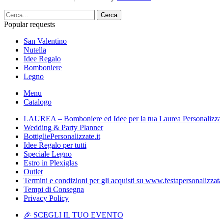
Cerca
Popular requests
San Valentino
Nutella
Idee Regalo
Bomboniere
Legno
Menu
Catalogo
LAUREA – Bomboniere ed Idee per la tua Laurea Personalizz
Wedding & Party Planner
BottigliePersonalizzate.it
Idee Regalo per tutti
Speciale Legno
Estro in Plexiglas
Outlet
Termini e condizioni per gli acquisti su www.festapersonalizzata
Tempi di Consegna
Privacy Policy
🎉 SCEGLI IL TUO EVENTO