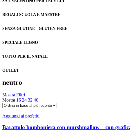
SAN VALENTINO PER LEI E LUI
REGALI SCUOLA E MAESTRE
SENZA GLUTINE - GLUTEN FREE
SPECIALE LEGNO
TUTTO PER IL NATALE
OUTLET
neutro
Mostra Filtri
Mostra
16
24
32
40
Aggiungi ai preferiti
Barattolo bomboniera con murshmallow – con grafica