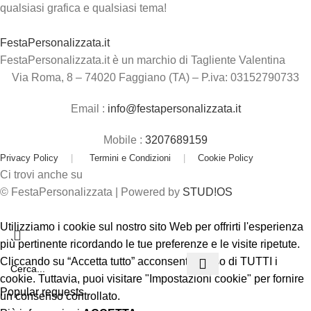
qualsiasi grafica e qualsiasi tema!
FestaPersonalizzata.it
FestaPersonalizzata.it è un marchio di Tagliente Valentina
Via Roma, 8 – 74020 Faggiano (TA) – P.iva: 03152790733
Email :
info@festapersonalizzata.it
Mobile :
3207689159
Privacy Policy
|
Termini e Condizioni
|
Cookie Policy
Ci trovi anche su
© FestaPersonalizzata | Powered by
STUD!OS
Utilizziamo i cookie sul nostro sito Web per offrirti l'esperienza
più pertinente ricordando le tue preferenze e le visite ripetute.
Cliccando su “Accetta tutto” acconsenti all'uso di TUTTI i
cookie. Tuttavia, puoi visitare "Impostazioni cookie" per fornire
Popular requests
un consenso controllato.