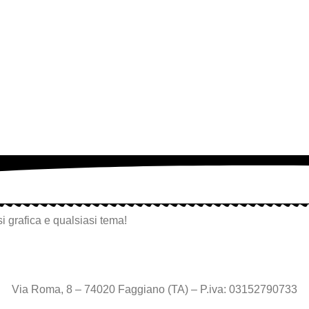
i grafica e qualsiasi tema!
Via Roma, 8 – 74020 Faggiano (TA) – P.iva: 03152790733