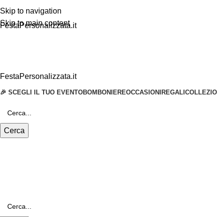
Skip to navigation
Skip to main content
FestaPersonalizzata.it
FestaPersonalizzata.it
🎉 SCEGLI IL TUO EVENTO
BOMBONIERE
OCCASIONI
REGALI
COLLEZIO
Cerca