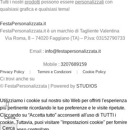
Tutti i nostri
prodotti
possono essere
personalizzati
con
qualsiasi grafica e qualsiasi tema!
FestaPersonalizzata.it
FestaPersonalizzata.it è un marchio di Tagliente Valentina
Via Roma, 8 – 74020 Faggiano (TA) – P.iva: 03152790733
Email :
info@festapersonalizzata.it
Mobile :
3207689159
Privacy Policy
|
Termini e Condizioni
|
Cookie Policy
Ci trovi anche su
© FestaPersonalizzata | Powered by
STUD!OS
Utilizziamo i cookie sul nostro sito Web per offrirti l'esperienza
più pertinente ricordando le tue preferenze e le visite ripetute.
Cliccando su “Accetta tutto” acconsenti all'uso di TUTTI i
cookie. Tuttavia, puoi visitare "Impostazioni cookie" per fornire
Cerca
un consenso controllato.