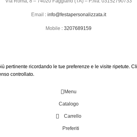
Via Roma, 8 – 74020 Faggiano (TA) – P.iva: 03152790733
Email :
info@festapersonalizzata.it
Mobile :
3207689159
 più pertinente ricordando le tue preferenze e le visite ripetute. 
enso controllato.
Menu
Catalogo
Carrello
Preferiti