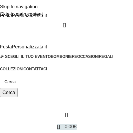
Skip to navigation
Skip to main content
FestaPersonalizzata.it
FestaPersonalizzata.it
🎉 SCEGLI IL TUO EVENTO
BOMBONIERE
OCCASIONI
REGALI
COLLEZIONI
CONTATTACI
Cerca
0,00
€