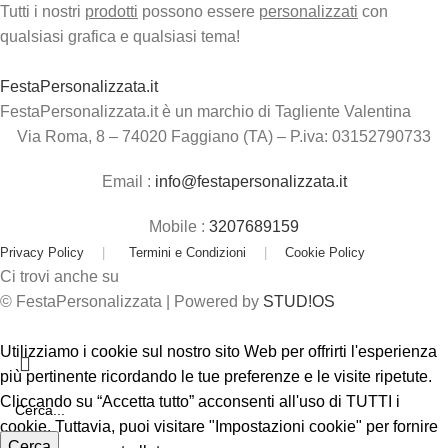
Tutti i nostri
prodotti
possono essere
personalizzati
con
qualsiasi grafica e qualsiasi tema!
FestaPersonalizzata.it
FestaPersonalizzata.it è un marchio di Tagliente Valentina
Via Roma, 8 – 74020 Faggiano (TA) – P.iva: 03152790733
Email :
info@festapersonalizzata.it
Mobile :
3207689159
Privacy Policy
|
Termini e Condizioni
|
Cookie Policy
Ci trovi anche su
© FestaPersonalizzata | Powered by
STUD!OS
Utilizziamo i cookie sul nostro sito Web per offrirti l'esperienza
più pertinente ricordando le tue preferenze e le visite ripetute.
Cliccando su “Accetta tutto” acconsenti all'uso di TUTTI i
cookie. Tuttavia, puoi visitare "Impostazioni cookie" per fornire
Cerca