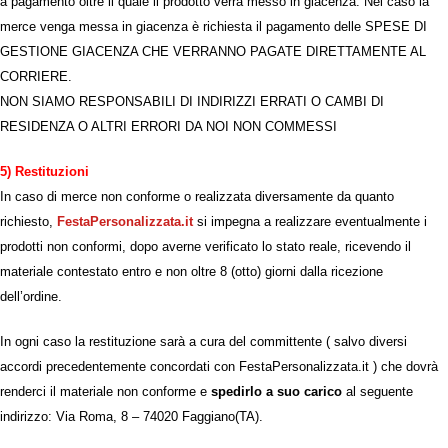
a pagamento oltre il quale il prodotto verrà messo in giacenza. Nel caso la
merce venga messa in giacenza è richiesta il pagamento delle SPESE DI
GESTIONE GIACENZA CHE VERRANNO PAGATE DIRETTAMENTE AL
CORRIERE.
NON SIAMO RESPONSABILI DI INDIRIZZI ERRATI O CAMBI DI
RESIDENZA O ALTRI ERRORI DA NOI NON COMMESSI
5) Restituzioni
In caso di merce non conforme o
realizzata
diversamente
d
a quanto
richiesto,
FestaPersonalizzata.it
si impegna a
realizzare
eventualmente i
prodotti non conformi, dopo averne verificato lo stato reale, ricevendo il
materiale contestato entro e non oltre 8 (otto) giorni dalla ricezione
dell’ordine.
In ogni caso la restituzione sarà a cura del committente ( salvo diversi
accordi precedentemente concordati con FestaPersonalizzata.it ) che dovrà
renderci il materiale non conforme e
spedirlo a suo carico
al seguente
indirizzo: Via Roma, 8
–
74020 Faggiano(TA)
.