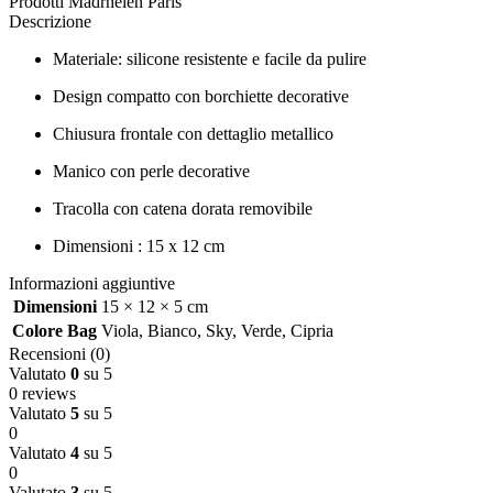
Prodotti Madrhélen Paris
Descrizione
Materiale: silicone resistente e facile da pulire
Design compatto con borchiette decorative
Chiusura frontale con dettaglio metallico
Manico con perle decorative
Tracolla con catena dorata removibile
Dimensioni : 15 x 12 cm
Informazioni aggiuntive
Dimensioni
15 × 12 × 5 cm
Colore Bag
Viola
,
Bianco
,
Sky
,
Verde
,
Cipria
Recensioni (0)
Valutato
0
su 5
0 reviews
Valutato
5
su 5
0
Valutato
4
su 5
0
Valutato
3
su 5