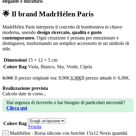
elegante e duraturo
.
🌟 Il brand MadrHélen Paris
MadrHélen Paris interpreta il concetto di bomboniera in chiave
moderna, unendo
design ricercato, qualità e gusto
contemporaneo
. Ogni creazione è pensata per emozionare e
distinguersi, trasformando un semplice accessorio in un simbolo di
stile.
Dimensioni
15 × 12 × 5 cm
Colore Bag
Viola
,
Bianco
,
Sky
,
Verde
,
Cipria
8,90
€
Il prezzo originale era: 8,90€.
6,90
€
Il prezzo attuale è: 6,90€.
Realizzazione prevista
Calcolo date in corso...
Hai urgenza di riceverlo o hai bisogno di particolari necessità?
Clicca qui
Colore Bag
Svuota
Madrhélen - Borsa silicone con borchie 15x12 Nexis quantità