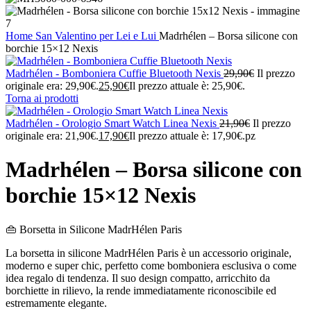
Home
San Valentino per Lei e Lui
Madrhélen – Borsa silicone con
borchie 15×12 Nexis
Madrhélen - Bomboniera Cuffie Bluetooth Nexis
29,90
€
Il prezzo
originale era: 29,90€.
25,90
€
Il prezzo attuale è: 25,90€.
Torna ai prodotti
Madrhélen - Orologio Smart Watch Linea Nexis
21,90
€
Il prezzo
originale era: 21,90€.
17,90
€
Il prezzo attuale è: 17,90€.
pz
Madrhélen – Borsa silicone con
borchie 15×12 Nexis
👜 Borsetta in Silicone MadrHélen Paris
La borsetta in silicone MadrHélen Paris è un accessorio originale,
moderno e super chic, perfetto come bomboniera esclusiva o come
idea regalo di tendenza. Il suo design compatto, arricchito da
borchiette in rilievo, la rende immediatamente riconoscibile ed
estremamente elegante.