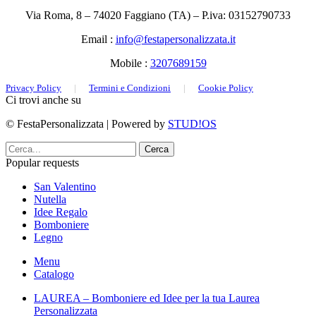
Via Roma, 8 – 74020 Faggiano (TA) – P.iva: 03152790733
Email :
info@festapersonalizzata.it
Mobile :
3207689159
Privacy Policy
|
Termini e Condizioni
|
Cookie Policy
Ci trovi anche su
© FestaPersonalizzata | Powered by
STUD!OS
Cerca
Popular requests
San Valentino
Nutella
Idee Regalo
Bomboniere
Legno
Menu
Catalogo
LAUREA – Bomboniere ed Idee per la tua Laurea
Personalizzata