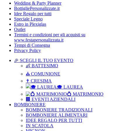
Wedding & Party Planner
BottigliePersonalizzate.it
Idee Regalo per tutti
Speciale Legno
Estro in Plexiglas
Outlet
Termini e condizioni per gli acquisti su
www.festapersonalizzata.it
Tempi di Consegna
Privacy Policy
🎉 SCEGLI IL TUO EVENTO
👶 BATTESIMO
⛪ COMUNIONE
✝ CRESIMA
🎓 LAUREA
💍 MATRIMONIO
🏢 EVENTI AZIENDALI
BOMBONIERE
BOMBONIERE TRADIZIONALI
BOMBONIERE ALIMENTARI
IDEE REGALO PER TUTTI
IN SCATOLA
MIGNON