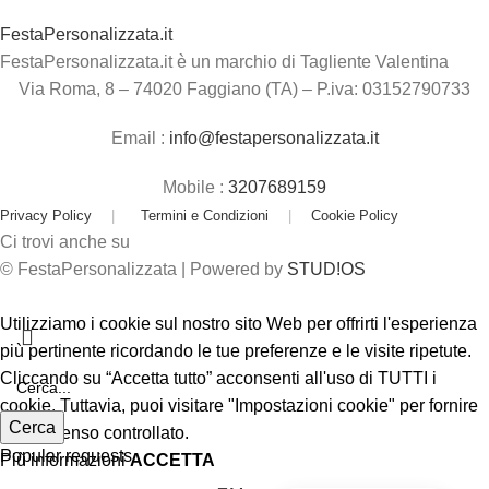
FestaPersonalizzata.it
FestaPersonalizzata.it è un marchio di Tagliente Valentina
Via Roma, 8 – 74020 Faggiano (TA) – P.iva: 03152790733
Email :
info@festapersonalizzata.it
Mobile :
3207689159
Privacy Policy
|
Termini e Condizioni
|
Cookie Policy
Ci trovi anche su
© FestaPersonalizzata | Powered by
STUD!OS
Utilizziamo i cookie sul nostro sito Web per offrirti l'esperienza
più pertinente ricordando le tue preferenze e le visite ripetute.
Cliccando su “Accetta tutto” acconsenti all'uso di TUTTI i
cookie. Tuttavia, puoi visitare "Impostazioni cookie" per fornire
Cerca
un consenso controllato.
Popular requests
Più informazioni
ACCETTA