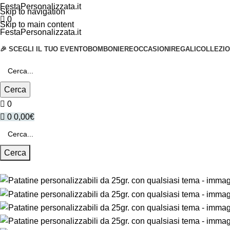
FestaPersonalizzata.it
Skip to navigation
0
Skip to main content
FestaPersonalizzata.it
🎉 SCEGLI IL TUO EVENTO
BOMBONIERE
OCCASIONI
REGALI
COLLEZIO
Cerca
0
0
0,00
€
Cerca