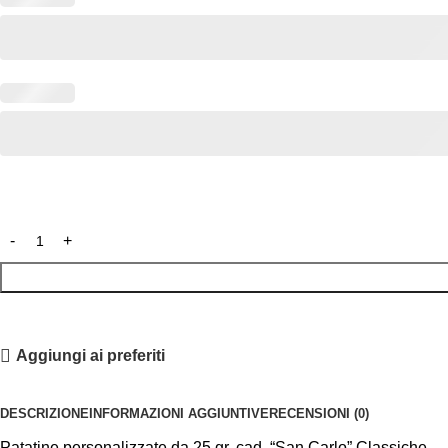
Aggiungi ai preferiti
DESCRIZIONE
INFORMAZIONI AGGIUNTIVE
RECENSIONI (0)
Patatine personalizzate da 25 gr. cad. “San Carlo” Classiche