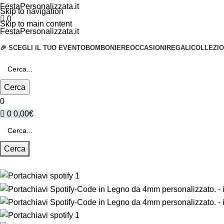
FestaPersonalizzata.it
Skip to navigation
0
Skip to main content
FestaPersonalizzata.it
🎉 SCEGLI IL TUO EVENTO
BOMBONIERE
OCCASIONI
REGALI
COLLEZIO
Cerca
0
0
0,00
€
Cerca