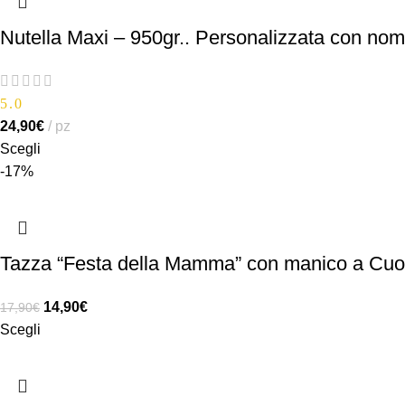
Nutella Maxi – 950gr.. Personalizzata con no
5.0
24,90
€
pz
Scegli
-17%
Tazza “Festa della Mamma” con manico a Cuor
14,90
€
17,90
€
Scegli