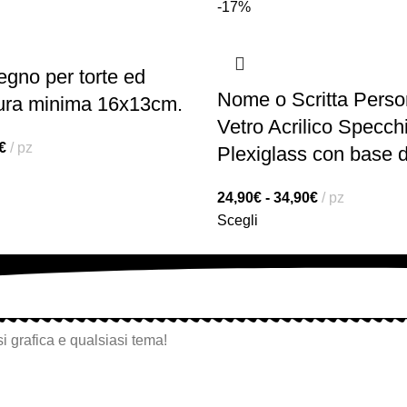
-17%
egno per torte ed
Nome o Scritta Perso
sura minima 16x13cm.
Vetro Acrilico Specch
€
pz
Plexiglass con base 
24,90
€
-
34,90
€
pz
Scegli
i grafica e qualsiasi tema!