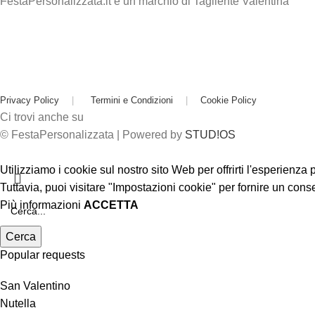
FestaPersonalizzata.it è un marchio di Tagliente Valentina
Privacy Policy
|
Termini e Condizioni
|
Cookie Policy
Ci trovi anche su
© FestaPersonalizzata | Powered by
STUD!OS
Utilizziamo i cookie sul nostro sito Web per offrirti l'esperienza
Tuttavia, puoi visitare "Impostazioni cookie" per fornire un cons
Più informazioni
ACCETTA
Cerca
Popular requests
San Valentino
Nutella