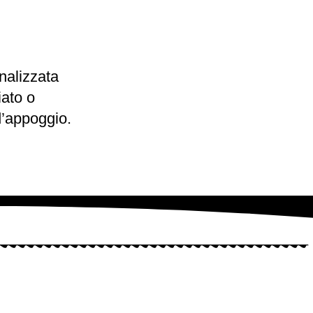
nalizzata
iato o
d’appoggio.