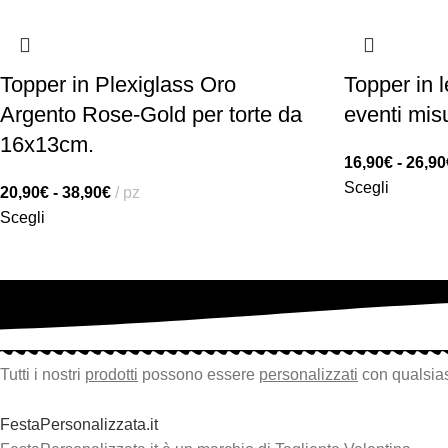
Topper in Plexiglass Oro
Topper in l
Argento Rose-Gold per torte da
eventi mi
16x13cm.
16,90
€
-
26,90
Scegli
20,90
€
-
38,90
€
pz
Scegli
Tutti i nostri
prodotti
possono essere
personalizzati
con qualsias
FestaPersonalizzata.it