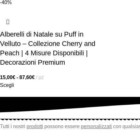
-40%
Alberelli di Natale su Puff in
Velluto – Collezione Cherry and
Peach | 4 Misure Disponibili |
Decorazioni Premium
15,00
€
-
87,60
€
pz
Scegli
Tutti i nostri
prodotti
possono essere
personalizzati
con qualsias