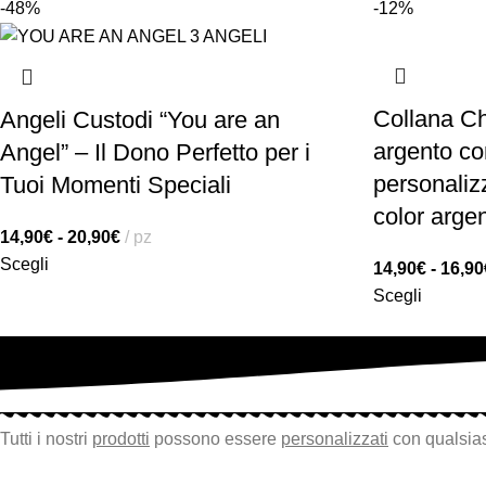
-48%
-12%
Collana Ch
Angeli Custodi “You are an
argento co
Angel” – Il Dono Perfetto per i
personalizz
Tuoi Momenti Speciali
color arge
14,90
€
-
20,90
€
pz
Scegli
14,90
€
-
16,90
Scegli
Tutti i nostri
prodotti
possono essere
personalizzati
con qualsias