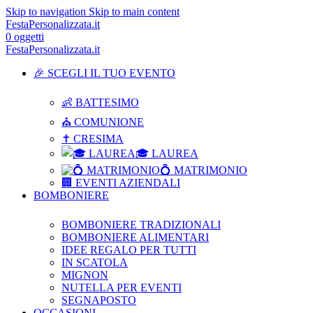
Skip to navigation
Skip to main content
FestaPersonalizzata.it
0
oggetti
FestaPersonalizzata.it
🎉 SCEGLI IL TUO EVENTO
👶 BATTESIMO
⛪ COMUNIONE
✝ CRESIMA
🎓 LAUREA
💍 MATRIMONIO
🏢 EVENTI AZIENDALI
BOMBONIERE
BOMBONIERE TRADIZIONALI
BOMBONIERE ALIMENTARI
IDEE REGALO PER TUTTI
IN SCATOLA
MIGNON
NUTELLA PER EVENTI
SEGNAPOSTO
OCCASIONI