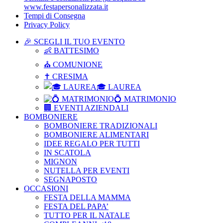
www.festapersonalizzata.it
Tempi di Consegna
Privacy Policy
🎉 SCEGLI IL TUO EVENTO
👶 BATTESIMO
⛪ COMUNIONE
✝ CRESIMA
🎓 LAUREA
💍 MATRIMONIO
🏢 EVENTI AZIENDALI
BOMBONIERE
BOMBONIERE TRADIZIONALI
BOMBONIERE ALIMENTARI
IDEE REGALO PER TUTTI
IN SCATOLA
MIGNON
NUTELLA PER EVENTI
SEGNAPOSTO
OCCASIONI
FESTA DELLA MAMMA
FESTA DEL PAPA’
TUTTO PER IL NATALE