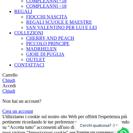
COMPLEANNI <18
COMPLEANNI >18
REGALI
FIOCCHI NASCITA
REGALI SCUOLE E MAESTRE
SAN VALENTINO PER LUI E LEI
COLLEZIONI
CHERRY AND PEACH
PICCOLO PRINCIPE
MADRHELEN
GIOIE DI PUGLIA
OUTLET
CONTATTACI
Carrello
Chiudi
Accedi
Chiudi
Non hai un account?
Crea un account
Utilizziamo i cookie sul nostro sito Web per offrirti l'esperienza più
pertinente ricordando le tue preferenze e le visite ripetute. Cliccando
×
Cerchi qualcosa? :)
su “Accetta tutto” acconsenti all'uso di TUTTI i cookie. Tuttavia,
puoi visitare "Impostazioni cookie" per fornire un consenso