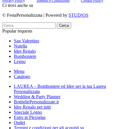
Privacy Policy
|
Termini e Condizioni
|
Cookie Policy
Ci trovi anche su
© FestaPersonalizzata | Powered by
STUD!OS
Cerca
Popular requests
San Valentino
Nutella
Idee Regalo
Bomboniere
Legno
Menu
Catalogo
LAUREA – Bomboniere ed Idee per la tua Laurea
Personalizzata
Wedding & Party Planner
BottigliePersonalizzate.it
Idee Regalo per tutti
Speciale Legno
Estro in Plexiglas
Outlet
Termini e condizioni per gli acquisti su