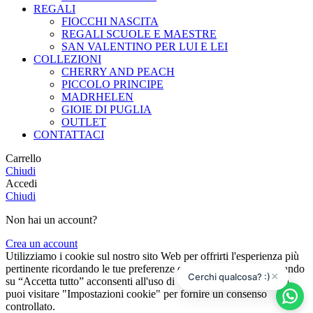
REGALI
FIOCCHI NASCITA
REGALI SCUOLE E MAESTRE
SAN VALENTINO PER LUI E LEI
COLLEZIONI
CHERRY AND PEACH
PICCOLO PRINCIPE
MADRHELEN
GIOIE DI PUGLIA
OUTLET
CONTATTACI
Carrello
Chiudi
Accedi
Chiudi
Non hai un account?
Crea un account
Utilizziamo i cookie sul nostro sito Web per offrirti l'esperienza più
pertinente ricordando le tue preferenze e le visite ripetute. Cliccando
×
Cerchi qualcosa? :)
su “Accetta tutto” acconsenti all'uso di TUTTI i cookie. Tuttavia,
puoi visitare "Impostazioni cookie" per fornire un consenso
controllato.