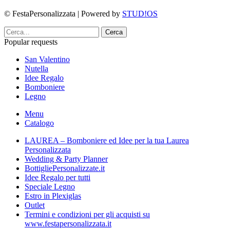
© FestaPersonalizzata | Powered by
STUD!OS
Cerca
Popular requests
San Valentino
Nutella
Idee Regalo
Bomboniere
Legno
Menu
Catalogo
LAUREA – Bomboniere ed Idee per la tua Laurea
Personalizzata
Wedding & Party Planner
BottigliePersonalizzate.it
Idee Regalo per tutti
Speciale Legno
Estro in Plexiglas
Outlet
Termini e condizioni per gli acquisti su
www.festapersonalizzata.it