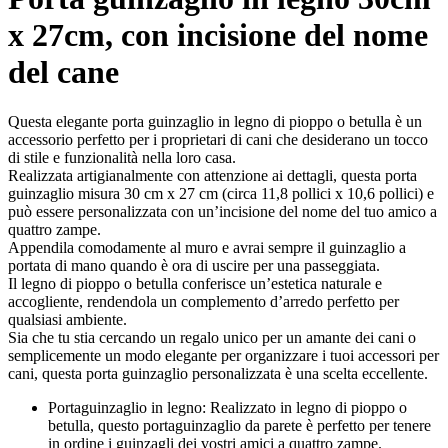
x 27cm, con incisione del nome
del cane
Questa elegante porta guinzaglio in legno di pioppo o betulla è un
accessorio perfetto per i proprietari di cani che desiderano un tocco
di stile e funzionalità nella loro casa.
Realizzata artigianalmente con attenzione ai dettagli, questa porta
guinzaglio misura 30 cm x 27 cm (circa 11,8 pollici x 10,6 pollici) e
può essere personalizzata con un’incisione del nome del tuo amico a
quattro zampe.
Appendila comodamente al muro e avrai sempre il guinzaglio a
portata di mano quando è ora di uscire per una passeggiata.
Il legno di pioppo o betulla conferisce un’estetica naturale e
accogliente, rendendola un complemento d’arredo perfetto per
qualsiasi ambiente.
Sia che tu stia cercando un regalo unico per un amante dei cani o
semplicemente un modo elegante per organizzare i tuoi accessori per
cani, questa porta guinzaglio personalizzata è una scelta eccellente.
Portaguinzaglio in legno: Realizzato in legno di pioppo o
betulla, questo portaguinzaglio da parete è perfetto per tenere
in ordine i guinzagli dei vostri amici a quattro zampe.