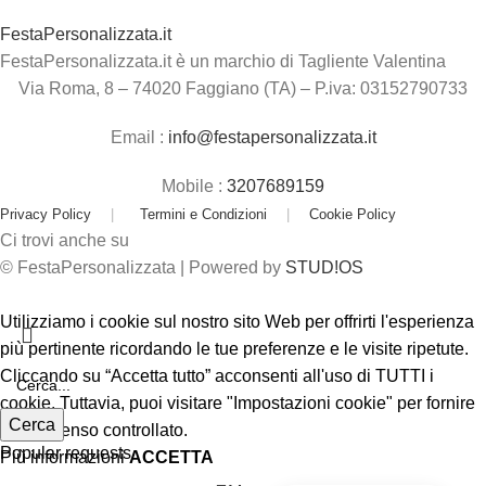
FestaPersonalizzata.it
FestaPersonalizzata.it è un marchio di Tagliente Valentina
Via Roma, 8 – 74020 Faggiano (TA) – P.iva: 03152790733
Email :
info@festapersonalizzata.it
Mobile :
3207689159
Privacy Policy
|
Termini e Condizioni
|
Cookie Policy
Ci trovi anche su
© FestaPersonalizzata | Powered by
STUD!OS
Utilizziamo i cookie sul nostro sito Web per offrirti l'esperienza
più pertinente ricordando le tue preferenze e le visite ripetute.
Cliccando su “Accetta tutto” acconsenti all'uso di TUTTI i
cookie. Tuttavia, puoi visitare "Impostazioni cookie" per fornire
Cerca
un consenso controllato.
Popular requests
Più informazioni
ACCETTA