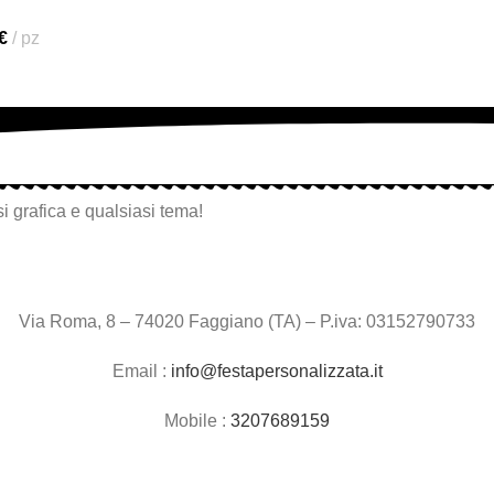
€
pz
i grafica e qualsiasi tema!
Via Roma, 8 – 74020 Faggiano (TA) – P.iva: 03152790733
Email :
info@festapersonalizzata.it
Mobile :
3207689159