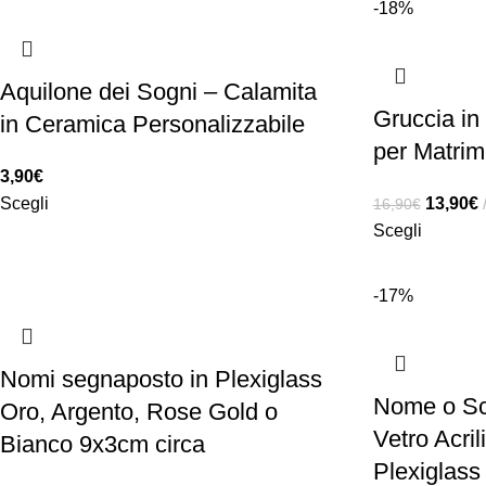
-18%
Aquilone dei Sogni – Calamita
Gruccia in
in Ceramica Personalizzabile
per Matrim
3,90
€
Scegli
13,90
€
16,90
€
Scegli
-17%
Nomi segnaposto in Plexiglass
Nome o Scr
Oro, Argento, Rose Gold o
Vetro Acri
Bianco 9x3cm circa
Plexiglass