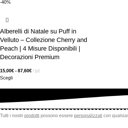
-40%
Alberelli di Natale su Puff in
Velluto – Collezione Cherry and
Peach | 4 Misure Disponibili |
Decorazioni Premium
15,00
€
-
87,60
€
pz
Scegli
Tutti i nostri
prodotti
possono essere
personalizzati
con qualsias