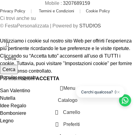
Mobile :
3207689159
Privacy Policy
|
Termini e Condizioni
|
Cookie Policy
Ci trovi anche su
© FestaPersonalizzata | Powered by
STUD!OS
Utilizziamo i cookie sul nostro sito Web per offrirti l'esperienza
più pertinente ricordando le tue preferenze e le visite ripetute.
Cliccando su “Accetta tutto” acconsenti all'uso di TUTTI i
cookie. Tuttavia, puoi visitare "Impostazioni cookie" per fornire
Cerca
un consenso controllato.
Popular requests
Più informazioni
ACCETTA
Menu
San Valentino
×
Cerchi qualcosa? :)
Nutella
Catalogo
Idee Regalo
Carrello
Bomboniere
Legno
Preferiti