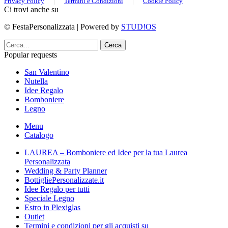
Privacy Policy
|
Termini e Condizioni
|
Cookie Policy
Ci trovi anche su
© FestaPersonalizzata | Powered by
STUD!OS
Cerca
Popular requests
San Valentino
Nutella
Idee Regalo
Bomboniere
Legno
Menu
Catalogo
LAUREA – Bomboniere ed Idee per la tua Laurea
Personalizzata
Wedding & Party Planner
BottigliePersonalizzate.it
Idee Regalo per tutti
Speciale Legno
Estro in Plexiglas
Outlet
Termini e condizioni per gli acquisti su