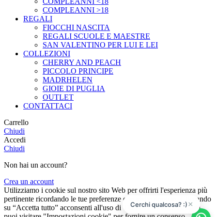
COMPLEANNI <18
COMPLEANNI >18
REGALI
FIOCCHI NASCITA
REGALI SCUOLE E MAESTRE
SAN VALENTINO PER LUI E LEI
COLLEZIONI
CHERRY AND PEACH
PICCOLO PRINCIPE
MADRHELEN
GIOIE DI PUGLIA
OUTLET
CONTATTACI
Carrello
Chiudi
Accedi
Chiudi
Non hai un account?
Crea un account
Utilizziamo i cookie sul nostro sito Web per offrirti l'esperienza più
pertinente ricordando le tue preferenze e le visite ripetute. Cliccando
×
Cerchi qualcosa? :)
su “Accetta tutto” acconsenti all'uso di TUTTI i cookie. Tuttavia,
puoi visitare "Impostazioni cookie" per fornire un consenso