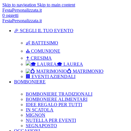
Skip to navigation
Skip to main content
FestaPersonalizzata.it
0
oggetti
FestaPersonalizzata.it
🎉 SCEGLI IL TUO EVENTO
👶 BATTESIMO
⛪ COMUNIONE
✝ CRESIMA
🎓 LAUREA
💍 MATRIMONIO
🏢 EVENTI AZIENDALI
BOMBONIERE
BOMBONIERE TRADIZIONALI
BOMBONIERE ALIMENTARI
IDEE REGALO PER TUTTI
IN SCATOLA
MIGNON
NUTELLA PER EVENTI
SEGNAPOSTO
OCCASIONI