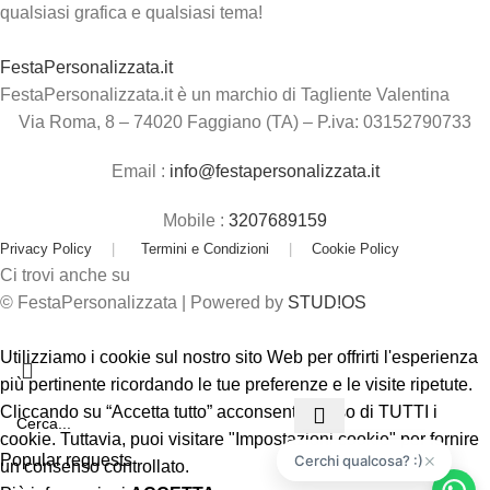
qualsiasi grafica e qualsiasi tema!
FestaPersonalizzata.it
FestaPersonalizzata.it è un marchio di Tagliente Valentina
Via Roma, 8 – 74020 Faggiano (TA) – P.iva: 03152790733
Email :
info@festapersonalizzata.it
Mobile :
3207689159
Privacy Policy
|
Termini e Condizioni
|
Cookie Policy
Ci trovi anche su
© FestaPersonalizzata | Powered by
STUD!OS
Utilizziamo i cookie sul nostro sito Web per offrirti l'esperienza
più pertinente ricordando le tue preferenze e le visite ripetute.
Cliccando su “Accetta tutto” acconsenti all'uso di TUTTI i
cookie. Tuttavia, puoi visitare "Impostazioni cookie" per fornire
×
Popular requests
Cerchi qualcosa? :)
un consenso controllato.