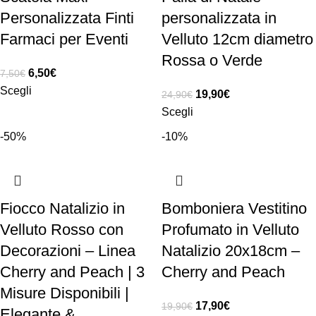
Personalizzata Finti
personalizzata in
Farmaci per Eventi
Velluto 12cm diametro
Rossa o Verde
6,50
€
7,50
€
Scegli
19,90
€
24,90
€
Scegli
-50%
-10%
Fiocco Natalizio in
Bomboniera Vestitino
Velluto Rosso con
Profumato in Velluto
Decorazioni – Linea
Natalizio 20x18cm –
Cherry and Peach | 3
Cherry and Peach
Misure Disponibili |
17,90
€
19,90
€
Elegante &