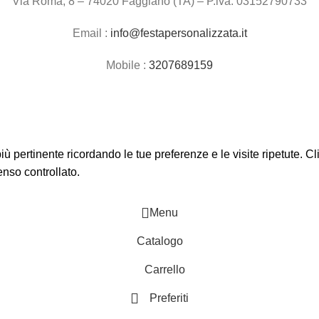
Via Roma, 8 – 74020 Faggiano (TA) – P.iva: 03152790733
Email :
info@festapersonalizzata.it
Mobile :
3207689159
 più pertinente ricordando le tue preferenze e le visite ripetute. 
enso controllato.
Menu
Catalogo
Carrello
Preferiti