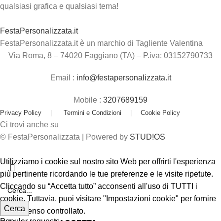
qualsiasi grafica e qualsiasi tema!
FestaPersonalizzata.it
FestaPersonalizzata.it è un marchio di Tagliente Valentina
Via Roma, 8 – 74020 Faggiano (TA) – P.iva: 03152790733
Email :
info@festapersonalizzata.it
Mobile :
3207689159
Privacy Policy
|
Termini e Condizioni
|
Cookie Policy
Ci trovi anche su
© FestaPersonalizzata | Powered by
STUD!OS
Utilizziamo i cookie sul nostro sito Web per offrirti l'esperienza
più pertinente ricordando le tue preferenze e le visite ripetute.
Cliccando su “Accetta tutto” acconsenti all'uso di TUTTI i
cookie. Tuttavia, puoi visitare "Impostazioni cookie" per fornire
Cerca
un consenso controllato.