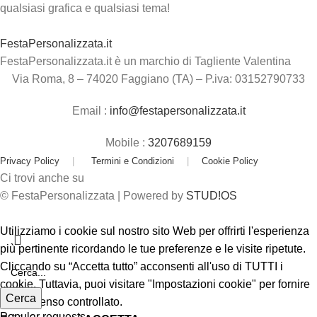
qualsiasi grafica e qualsiasi tema!
FestaPersonalizzata.it
FestaPersonalizzata.it è un marchio di Tagliente Valentina
Via Roma, 8 – 74020 Faggiano (TA) – P.iva: 03152790733
Email :
info@festapersonalizzata.it
Mobile :
3207689159
Privacy Policy
|
Termini e Condizioni
|
Cookie Policy
Ci trovi anche su
© FestaPersonalizzata | Powered by
STUD!OS
Utilizziamo i cookie sul nostro sito Web per offrirti l'esperienza
più pertinente ricordando le tue preferenze e le visite ripetute.
Cliccando su “Accetta tutto” acconsenti all'uso di TUTTI i
cookie. Tuttavia, puoi visitare "Impostazioni cookie" per fornire
Cerca
un consenso controllato.
Popular requests