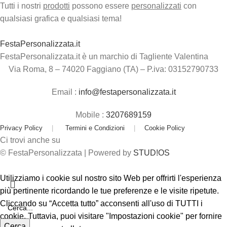
Tutti i nostri
prodotti
possono essere
personalizzati
con
qualsiasi grafica e qualsiasi tema!
FestaPersonalizzata.it
FestaPersonalizzata.it è un marchio di Tagliente Valentina
Via Roma, 8 – 74020 Faggiano (TA) – P.iva: 03152790733
Email :
info@festapersonalizzata.it
Mobile :
3207689159
Privacy Policy
|
Termini e Condizioni
|
Cookie Policy
Ci trovi anche su
© FestaPersonalizzata | Powered by
STUD!OS
Utilizziamo i cookie sul nostro sito Web per offrirti l'esperienza
più pertinente ricordando le tue preferenze e le visite ripetute.
Cliccando su “Accetta tutto” acconsenti all'uso di TUTTI i
cookie. Tuttavia, puoi visitare "Impostazioni cookie" per fornire
Cerca