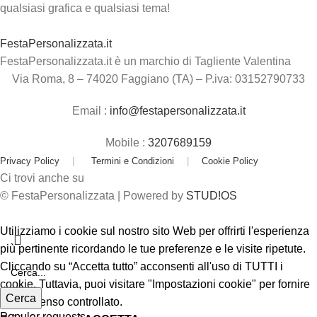
qualsiasi grafica e qualsiasi tema!
FestaPersonalizzata.it
FestaPersonalizzata.it è un marchio di Tagliente Valentina
Via Roma, 8 – 74020 Faggiano (TA) – P.iva: 03152790733
Email :
info@festapersonalizzata.it
Mobile :
3207689159
Privacy Policy
|
Termini e Condizioni
|
Cookie Policy
Ci trovi anche su
© FestaPersonalizzata | Powered by
STUD!OS
Utilizziamo i cookie sul nostro sito Web per offrirti l'esperienza
più pertinente ricordando le tue preferenze e le visite ripetute.
Cliccando su “Accetta tutto” acconsenti all'uso di TUTTI i
cookie. Tuttavia, puoi visitare "Impostazioni cookie" per fornire
Cerca
un consenso controllato.
Popular requests