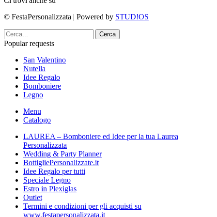
Ci trovi anche su
© FestaPersonalizzata | Powered by
STUD!OS
Cerca
Popular requests
San Valentino
Nutella
Idee Regalo
Bomboniere
Legno
Menu
Catalogo
LAUREA – Bomboniere ed Idee per la tua Laurea
Personalizzata
Wedding & Party Planner
BottigliePersonalizzate.it
Idee Regalo per tutti
Speciale Legno
Estro in Plexiglas
Outlet
Termini e condizioni per gli acquisti su
www.festapersonalizzata.it