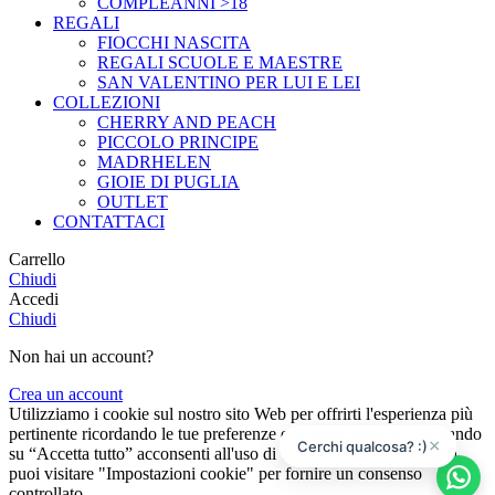
COMPLEANNI >18
REGALI
FIOCCHI NASCITA
REGALI SCUOLE E MAESTRE
SAN VALENTINO PER LUI E LEI
COLLEZIONI
CHERRY AND PEACH
PICCOLO PRINCIPE
MADRHELEN
GIOIE DI PUGLIA
OUTLET
CONTATTACI
Carrello
Chiudi
Accedi
Chiudi
Non hai un account?
Crea un account
Utilizziamo i cookie sul nostro sito Web per offrirti l'esperienza più
pertinente ricordando le tue preferenze e le visite ripetute. Cliccando
×
Cerchi qualcosa? :)
su “Accetta tutto” acconsenti all'uso di TUTTI i cookie. Tuttavia,
puoi visitare "Impostazioni cookie" per fornire un consenso
controllato.