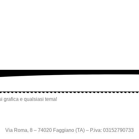
i grafica e qualsiasi tema!
Via Roma, 8 – 74020 Faggiano (TA) – P.iva: 03152790733