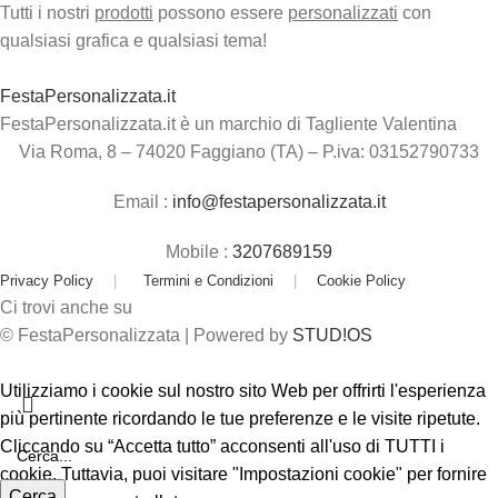
Tutti i nostri
prodotti
possono essere
personalizzati
con
qualsiasi grafica e qualsiasi tema!
FestaPersonalizzata.it
FestaPersonalizzata.it è un marchio di Tagliente Valentina
Via Roma, 8 – 74020 Faggiano (TA) – P.iva: 03152790733
Email :
info@festapersonalizzata.it
Mobile :
3207689159
Privacy Policy
|
Termini e Condizioni
|
Cookie Policy
Ci trovi anche su
© FestaPersonalizzata | Powered by
STUD!OS
Utilizziamo i cookie sul nostro sito Web per offrirti l'esperienza
più pertinente ricordando le tue preferenze e le visite ripetute.
Cliccando su “Accetta tutto” acconsenti all'uso di TUTTI i
cookie. Tuttavia, puoi visitare "Impostazioni cookie" per fornire
Cerca