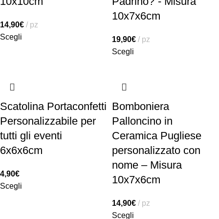
10x10cm
Padrino?”- Misura
10x7x6cm
14,90
€
pz
Scegli
19,90
€
pz
Scegli
Scatolina Portaconfetti
Bomboniera
Personalizzabile per
Palloncino in
tutti gli eventi
Ceramica Pugliese
6x6x6cm
personalizzato con
nome – Misura
4,90
€
10x7x6cm
Scegli
14,90
€
pz
Scegli