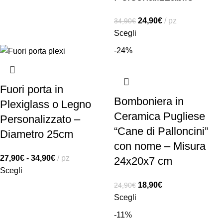
24,90
€
pz
34,90
€
Scegli
-24%
Fuori porta in
Bomboniera in
Plexiglass o Legno
Ceramica Pugliese
Personalizzato –
“Cane di Palloncini”
Diametro 25cm
con nome – Misura
27,90
€
-
34,90
€
pz
24x20x7 cm
Scegli
18,90
€
24,90
€
Scegli
-11%